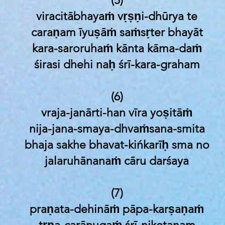
(5)
viracitābhayaṁ vṛṣṇi-dhūrya te
caraṇam īyuṣāṁ saṁsṛter bhayāt
kara-saroruhaṁ kānta kāma-daṁ
śirasi dhehi naḥ śrī-kara-graham
(6)
vraja-janārti-han vīra yoṣitāṁ
nija-jana-smaya-dhvaṁsana-smita
bhaja sakhe bhavat-kińkarīḥ sma no
jalaruhānanaṁ cāru darśaya
(7)
praṇata-dehināṁ pāpa-karṣaṇaṁ