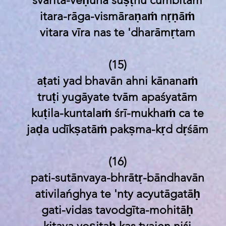
svarita-veṇunā suṣṭhu cumbitam
itara-rāga-vismāraṇaṁ nṛṇāṁ
vitara vīra nas te 'dharāmṛtam
(15)
aṭati yad bhavān ahni kānanaṁ
truṭi yugāyate tvām apaśyatām
kuṭila-kuntalaṁ śrī-mukhaṁ ca te
jaḍa udīkṣatāṁ pakṣma-kṛd dṛśām
(16)
pati-sutānvaya-bhrātṛ-bāndhavān
ativilańghya te 'nty acyutāgatāḥ
gati-vidas tavodgīta-mohitāḥ