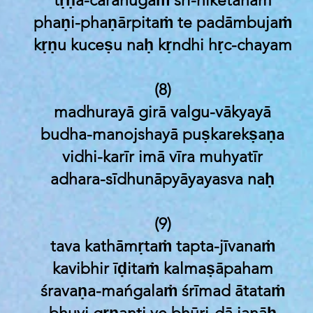
tṛṇa-carānugaṁ śrī-niketanam
phaṇi-phaṇārpitaṁ te padāmbujaṁ
kṛṇu kuceṣu naḥ kṛndhi hṛc-chayam
(8)
madhurayā girā valgu-vākyayā
budha-manojshayā puṣkarekṣaṇa
vidhi-karīr imā vīra muhyatīr
adhara-sīdhunāpyāyayasva naḥ
(9)
tava kathāmṛtaṁ tapta-jīvanaṁ
kavibhir īḍitaṁ kalmaṣāpaham
śravaṇa-mańgalaṁ śrīmad ātataṁ