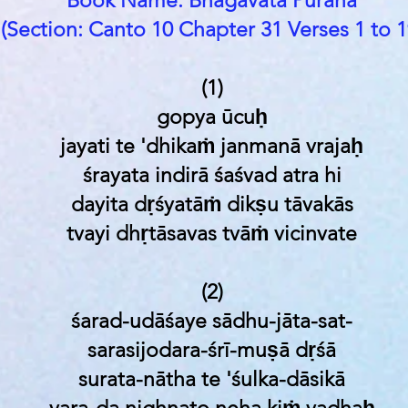
Book Name: Bhagavata Purana
(Section: Canto 10 Chapter 31 Verses 1 to 1
(1)
gopya ūcuḥ
jayati te 'dhikaṁ janmanā vrajaḥ
śrayata indirā śaśvad atra hi
dayita dṛśyatāṁ dikṣu tāvakās
tvayi dhṛtāsavas tvāṁ vicinvate
(2)
śarad-udāśaye sādhu-jāta-sat-
sarasijodara-śrī-muṣā dṛśā
surata-nātha te 'śulka-dāsikā