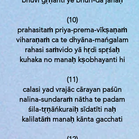
bhuvi gṛṇanti ye bhūri-dā janāḥ
(10)
prahasitaṁ priya-prema-vīkṣaṇaṁ
viharaṇaṁ ca te dhyāna-mańgalam
rahasi saṁvido yā hṛdi spṛśaḥ
kuhaka no manaḥ kṣobhayanti hi
(11)
calasi yad vrajāc cārayan paśūn
nalina-sundaraṁ nātha te padam
śila-tṛṇāńkuraiḥ sīdatīti naḥ
kalilatāṁ manaḥ kānta gacchati