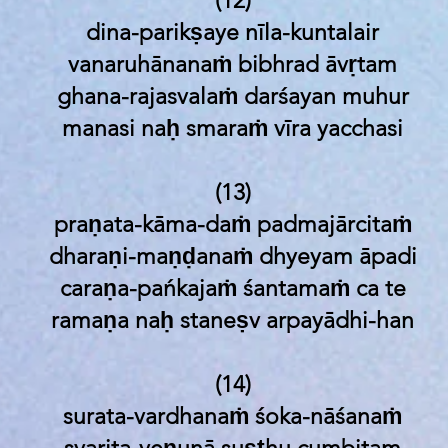
(12)
dina-parikṣaye nīla-kuntalair
vanaruhānanaṁ bibhrad āvṛtam
ghana-rajasvalaṁ darśayan muhur
manasi naḥ smaraṁ vīra yacchasi
(13)
praṇata-kāma-daṁ padmajārcitaṁ
dharaṇi-maṇḍanaṁ dhyeyam āpadi
caraṇa-pańkajaṁ śantamaṁ ca te
ramaṇa naḥ staneṣv arpayādhi-han
(14)
surata-vardhanaṁ śoka-nāśanaṁ