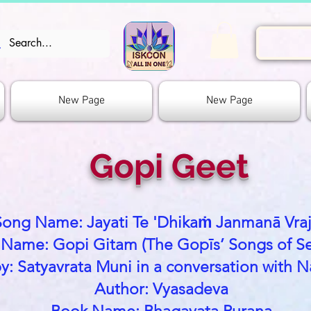
New Page
New Page
Gopi Geet
Song Name: Jayati Te 'Dhikaṁ Janmanā Vra
l Name: Gopi Gitam (The Gopīs’ Songs of Se
y: Satyavrata Muni in a conversation with 
Author: Vyasadeva