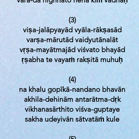
vara-da nighnato neha kiṁ vadhaḥ
(3)
viṣa-jalāpyayād vyāla-rākṣasād
varṣa-mārutād vaidyutānalāt
vṛṣa-mayātmajād viśvato bhayād
ṛṣabha te vayaṁ rakṣitā muhuḥ
(4)
na khalu gopīkā-nandano bhavān
akhila-dehinām antarātma-dṛk
vikhanasārthito viśva-guptaye
sakha udeyivān sātvatāṁ kule