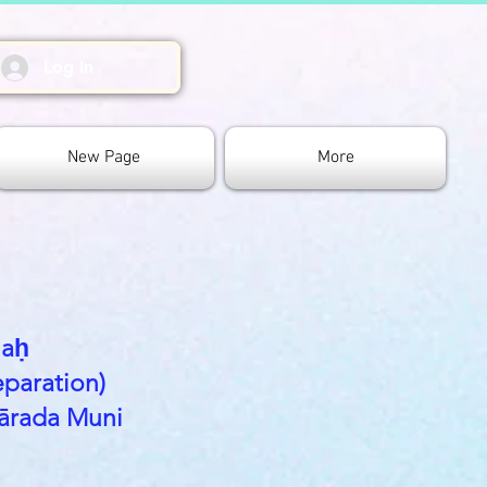
Log In
New Page
More
jaḥ
paration)
Nārada Muni