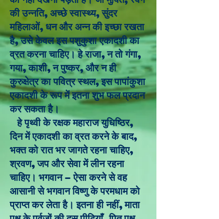
की उन्नति, अच्छे स्वास्थ्य, सुंदर
महिलाओं, धन और अन्न की इच्छा रखता
है, उसे केवल इस पशुकुशा एकादशी का
व्रत करना चाहिए। हे राजा, न तो गंगा,
गया, काशी, न पुष्कर, और न ही
कुरुक्षेत्र का पवित्र स्थल, इस पापांकुशा
एकादशी के रूप में इतना शुभ फल प्रदान
कर सकता है।
हे पृथ्वी के रक्षक महाराज युधिष्ठिर,
दिन में एकादशी का व्रत करने के बाद,
भक्त को रात भर जागते रहना चाहिए,
श्रवण, जप और सेवा में लीन रहना
चाहिए। भगवान - ऐसा करने से वह
आसानी से भगवान विष्णु के परमधाम को
प्राप्त कर लेता है। इतना ही नहीं, माता
पक्ष के पूर्वजों की दस पीढ़ियाँ, पितृ पक्ष