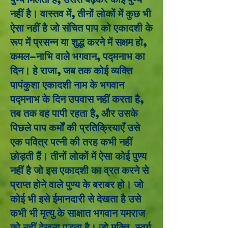
नहीं है। वास्तव में, तीनों लोकों में कुछ भी
ऐसा नहीं है जो संचित पाप को एकादशी के
रूप में प्रसन्न या शुद्ध करने में सक्षम हो,
कमल-नाभि वाले भगवान, पद्मनाभ का
दिन। हे राजा, जब तक कोई व्यक्ति
पापंकुशा एकादशी नाम के भगवान
पद्मनाभ के दिन उपवास नहीं करता है,
तब तक वह पापी रहता है, और उसके
पिछले पाप कर्मों की प्रतिक्रियाएँ उसे
एक पवित्र पत्नी की तरह कभी नहीं
छोड़ती हैं। तीनों लोकों में ऐसा कोई पुण्य
नहीं है जो इस एकादशी का व्रत करने से
प्राप्त होने वाले पुण्य के बराबर हो। जो
कोई भी इसे ईमानदारी से देखता है उसे
कभी भी मृत्यु के साक्षात भगवान यमराज
को नहीं देखना पड़ता है। जो मुक्ति, स्वर्ग