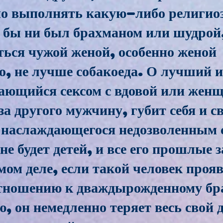
но выполнять какую-либо религио
 бы ни был брахманом или шудрой,
ться чужой женой, особенно женой
, не лучше собакоеда. О лучший и
ающийся сексом с вдовой или жен
а другого мужчину, губит себя и с
 наслаждающегося недозволенным с
е будет детей, и все его прошлые з
мом деле, если такой человек проя
отношению к дваждырожденному бр
, он немедленно теряет весь свой 