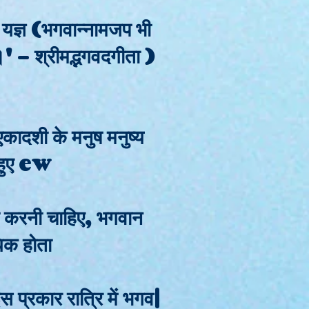
 यज्ञ (भगवान्नामजप भी
है।' - श्रीमद्भगवदगीता )
एकादशी के मनुष मनुष्य
 हुए ew
ा करनी चाहिए, भगवान
िक होता
प्रकार रात्रि में भगव|