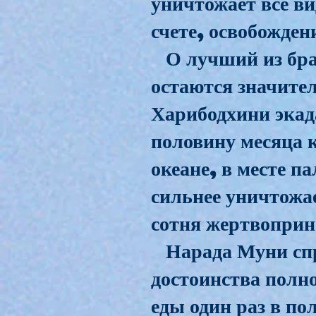
уничтожает все ви
счете, освобожде
О лучший из брах
остаются значител
Харибодхини экад
половину месяца к
океане, в месте п
сильнее уничтожа
сотня жертвопри
Нарада Муни спр
достоинства полно
еды один раз в по