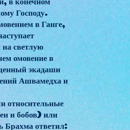
и, в конечном
ому Господу.
овением в Ганге,
наступает
 на светлую
чем омовение в
вященный экадаши
шений Ашвамедха и
и относительные
ен и бобов) или
дь Брахма ответил: