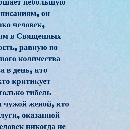
вершает небольшую
дписаниям, он
ако человек,
ным в Священных
ость, равную по
ьшого количества
а в день, кто
кто критикует
только гибель
я чужой женой, кто
слуги, оказанной
еловек никогда не