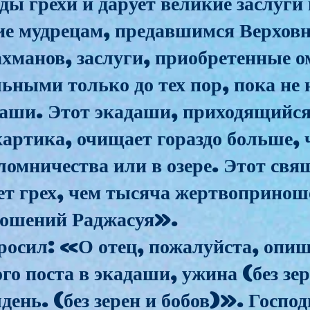
ды грехи и дарует великие заслуги 
ние мудрецам, предавшимся Верховн
манов, заслуги, приобретенные ом
ьными только до тех пор, пока не 
аши. Этот экадаши, приходящийся
артика, очищает гораздо больше, 
аломничества или в озере. Этот с
ет грех, чем тысяча жертвоприно
ношений Раджасуя».
осил: «О отец, пожалуйста, опиш
го поста в экадаши, ужина (без зер
лдень. (без зерен и бобов)». Госпо