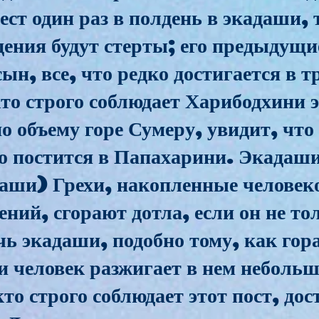
ст один раз в полдень в экадаши, т
ения будут стерты; его предыдущи
ын, все, что редко достигается в т
кто строго соблюдает Харибодхини 
о объему горе Сумеру, увидит, что 
то постится в Папахарини. Экадаши
аши) Грехи, накопленные человек
ий, сгорают дотла, если он не тол
чь экадаши, подобно тому, как гор
ли человек разжигает в нем небольш
о строго соблюдает этот пост, до