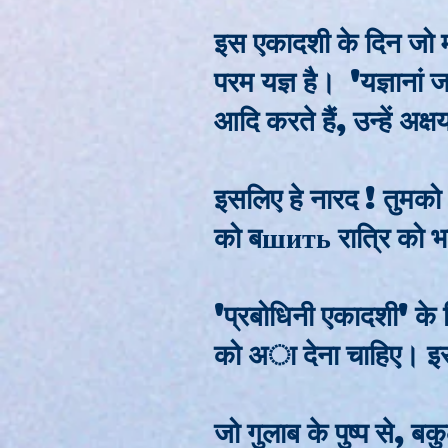
इस एकादशी के दिन जो मन
परम यज्ञ है। 'यज्ञानां ज
आदि करते हैं, उन्हें अक्ष
इसलिए हे नारद ! तुमको 
को बшить रात्रि को भ
'प्रबोधिनी एकादशी' के
को अा देना चाहिए। इस
जो गुलाब के पुष्प से,