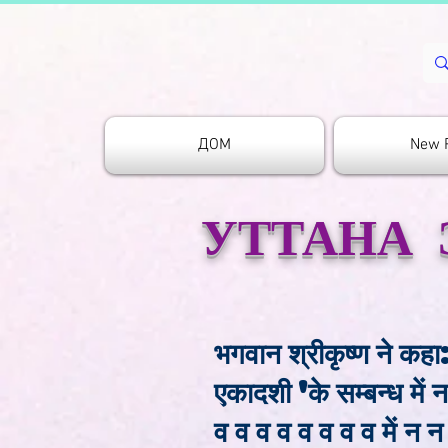
ДОМ
New 
УТТАНА
भगवान श्रीकृष्ण ने कहा: ह
एकादशी 'के सम्बन्ध में
व व व व व व व व में न 