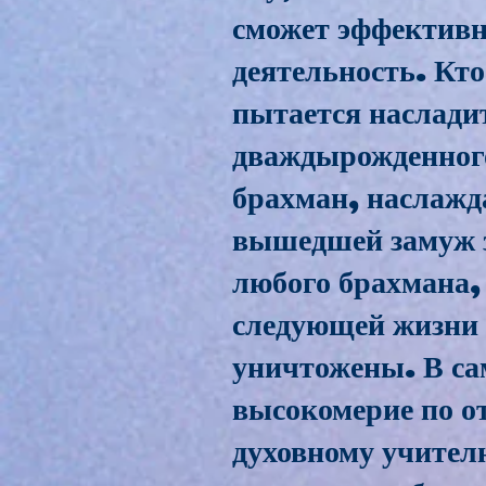
сможет эффектив
деятельность. Кто
пытается наслади
дваждырожденного
брахман, наслажд
вышедшей замуж з
любого брахмана,
следующей жизни н
уничтожены. В са
высокомерие по 
духовному учителю