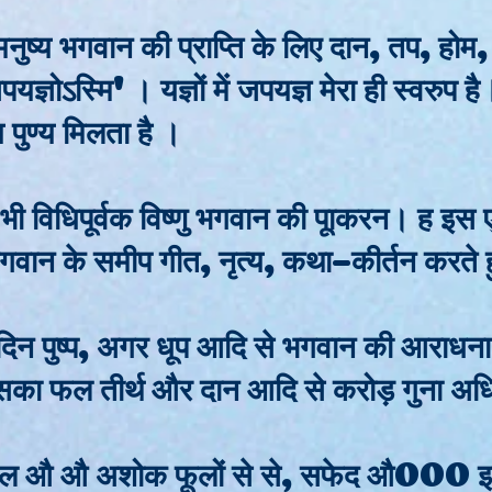
ुष्य भगवान की प्राप्ति के लिए दान, तप, होम,
पयज्ञोऽस्मि' । यज्ञों में जपयज्ञ मेरा ही स्वरुप 
य पुण्य मिलता है ।
भी विधिपूर्वक विष्णु भगवान की पूाकरन। ह इस 
गवान के समीप गीत, नृत्य, कथा-कीर्तन करते
 दिन पुष्प, अगर धूप आदि से भगवान की आराधन
का फल तीर्थ और दान आदि से करोड़ गुना अध
 बकुल औ औ अशोक फूलों से से, सफेद औ000 इस 