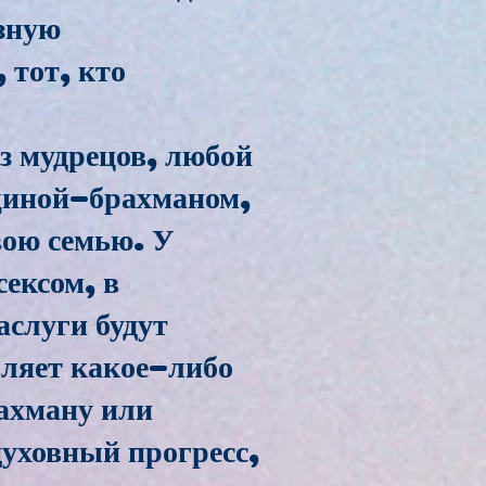
зную
 тот, кто
з мудрецов, любой
щиной-брахманом,
вою семью. У
ексом, в
аслуги будут
вляет какое-либо
ахману или
духовный прогресс,