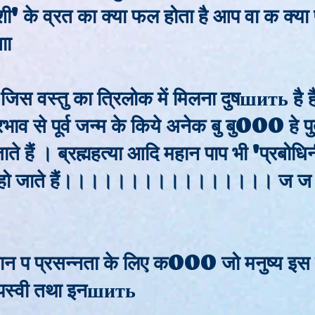
शी' के व्रत का क्या फल होता है आप वा क क्य
ाा
र ! जिस वस्तु का त्रिलोक में मिलना दुषшить है 
व से पूर्व जन्म के किये अनेक बु बु000 हे प
जाते हैं । ब्रह्महत्या आदि महान पाप भी 'प्रबोध
ष हो जाते हैं।।।।।।।।।।।।।।।। ज ज क 
गवान प प्रसन्नता के लिए क000 जो मनुष्य इ
तपस्वी तथा इनшить