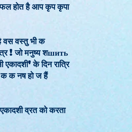
ा फल होत है आप कृप कृपा
है वस वस्तु भी क
ुत्र ! जो मनुष्य शшить
िनी एकादशी' के दिन रात्रि
क नष हो ज हैं
स एकादशी व्रत को करता