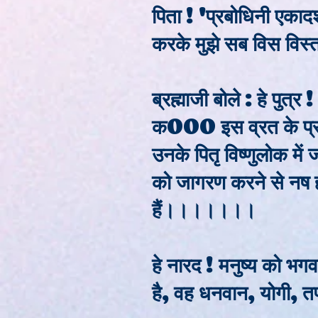
पिता ! 'प्रबोधिनी एकाद
करके मुझे सब विस विस्त
ब्रह्माजी बोले : हे पुत्
क000 इस व्रत के प्रभा
उनके पितृ विष्णुलोक में 
को जागरण करने से न
हैं।।।।।।।
हे नारद ! मनुष्य को भ
है, वह धनवान, योगी, 