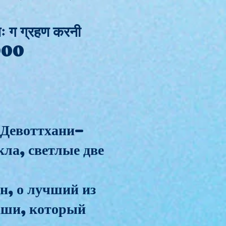
 पुनः ग ग्रहण करनी
पू000
-Девоттхани-
ла, светлые две
н, о лучший из
даши, который