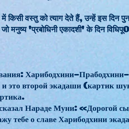
त में किसी वस्तु को त्याग देते हैं, उन्हें इस दिन
जो मनुष्य 'प्रबोधिनी एकादशी' के दिन विधि
звания: Харибодхини-Прабодхини
 и это второй экадаши (картик шук
артика.
казал Нараде Муни: «Дорогой сы
ажу тебе о славе Харибодхини эка