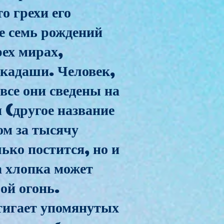
о грехи его
е семь рождений
рех мирах,
экадаши. Человек,
все они сведены на
 (другое название
ом за тысячу
ько постится, но и
а хлопка может
ой огонь.
стигает упомянутых