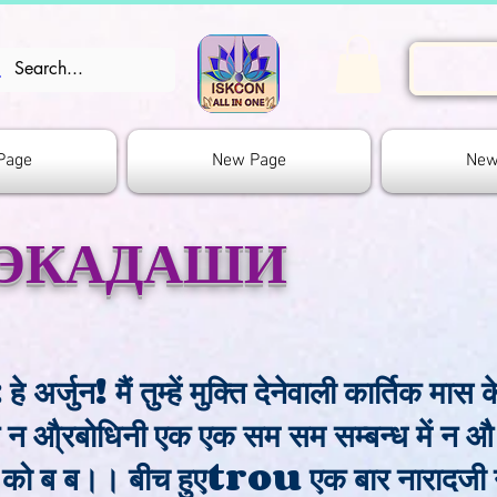
Page
New Page
New
 ЭКАДАШИ
े अर्जुन! मैं तुम्हें मुक्ति देनेवाली कार्तिक मास 
 न न औ्रबोधिनी एक एक सम सम सम्बन्ध में न औ
न को ब ब।। बीच हुएtrou एक बार नारादजी ने ब्