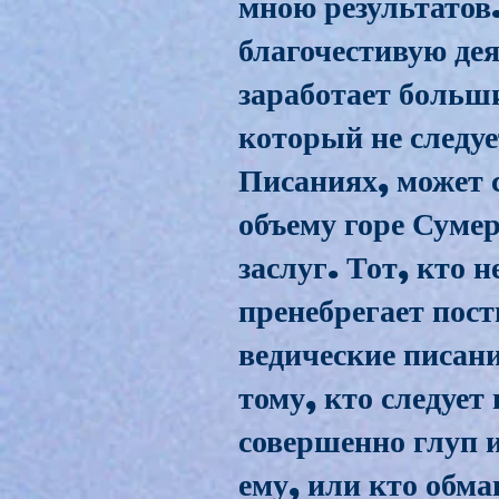
мною результатов.
благочестивую де
заработает больши
который не следу
Писаниях, может 
объему горе Сумер
заслуг. Тот, кто 
пренебрегает пост
ведические писани
тому, кто следует
совершенно глуп и
ему, или кто обма