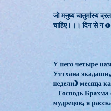
जो मनुष्य चातुर्मास्य व्र
चाहिए।।। दिन से ग o 
У него четыре на
Уттхана экадаши,
недели) месяца к
Господь Брахма с
мудрецов, я расск