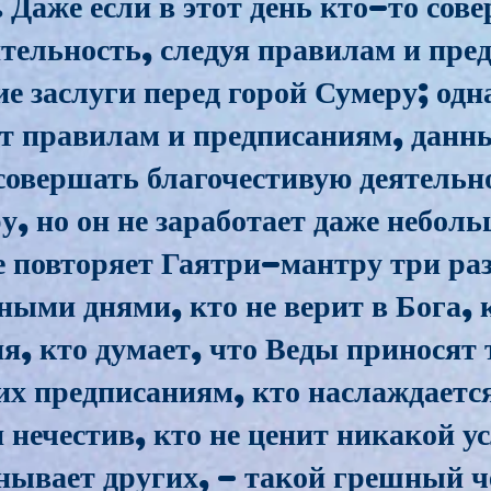
 Даже если в этот день кто-то со
ятельность, следуя правилам и пре
е заслуги перед горой Сумеру; одн
ет правилам и предписаниям, дан
совершать благочестивую деятельн
у, но он не заработает даже небол
не повторяет Гаятри-мантру три раз
ными днями, кто не верит в Бога, 
я, кто думает, что Веды приносят 
 их предписаниям, кто наслаждаетс
 нечестив, кто не ценит никакой у
нывает других, - такой грешный ч