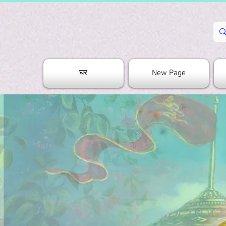
घर
New Page