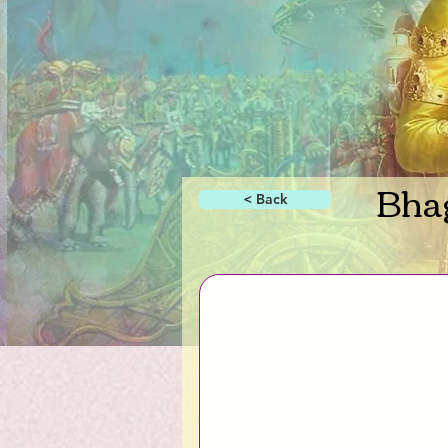
Bhag
< Back