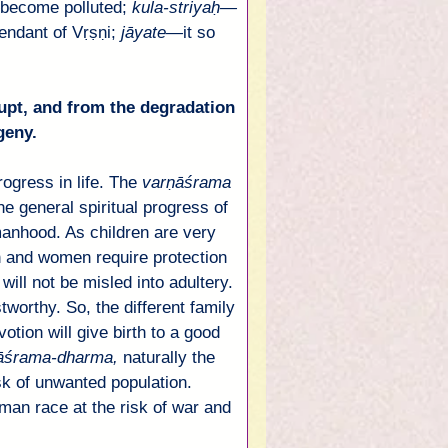
become polluted; 
kula
-
striyaḥ
—
ndant of 
Vṛṣṇi
; 
jāyate
—
it so 
upt, and from the degradation 
geny.
ogress in life. The 
varṇāśrama
he general spiritual progress of 
manhood. As children are very 
n and women require protection 
ill not be misled into adultery. 
worthy. So, the different family 
otion will give birth to a good 
āśrama
-
dharma
, 
naturally the 
sk of unwanted population. 
man race at the risk of war and 