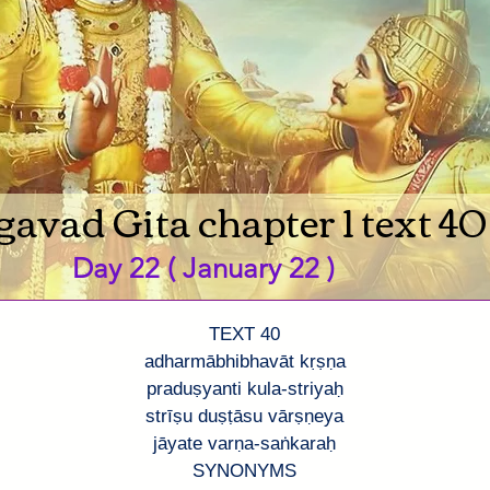
avad Gita chapter 1 text 40
Day 22 ( January 22 )
TEXT 40
adharmābhibhavāt kṛṣṇa
praduṣyanti kula-striyaḥ
strīṣu duṣṭāsu vārṣṇeya
jāyate varṇa-saṅkaraḥ
SYNONYMS