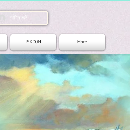
लॉगिन करें
ISKCON
More