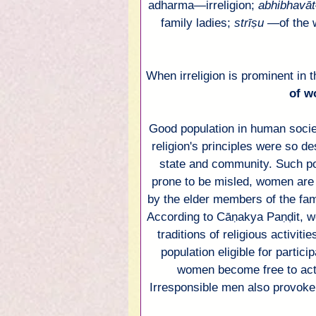
adharma
—
irreligion; 
abhibhavāt
family ladies; 
strīṣu
—of the 
When irreligion is prominent in t
of w
Good population in human society
religion's principles were so de
state and community. Such pop
prone to be misled, women are 
by the elder members of the fami
According to Cāṇakya Paṇḍit, wom
traditions of religious activit
population eligible for particip
women become free to act a
Irresponsible men also provoke 