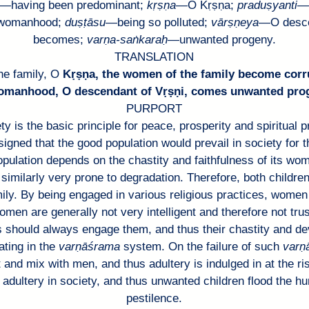
—
having been predominant; 
kṛṣṇa
—
O 
Kṛṣṇa
; 
praduṣyanti
—
womanhood; 
duṣṭāsu
—
being so polluted; 
vārṣṇeya
—O desce
becomes; 
varṇa
-
saṅkaraḥ
—
unwanted progeny.
TRANSLATION
he family, O
Kṛṣṇa
, the women of the family become corr
omanhood, O descendant of 
Vṛṣṇi
, comes unwanted pro
PURPORT
 is the basic principle for peace, prosperity and spiritual pr
signed that the good population would prevail in society for t
ulation depends on the chastity and faithfulness of its wo
similarly very prone to degradation. Therefore, both childre
ly. By being engaged in various religious practices, women w
en are generally not very intelligent and therefore not trust
ies should always engage them, and thus their chastity and dev
ating in the 
varṇāśrama
system. On the failure of such 
varṇ
nd mix with men, and thus adultery is indulged in at the ri
adultery in society, and thus unwanted children flood the hu
pestilence.