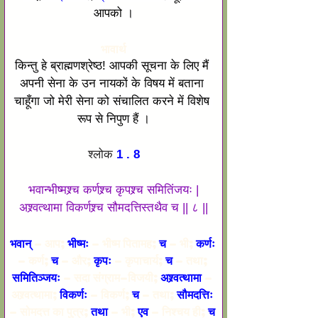
आपको ।
भावार्थ
किन्तु हे ब्राह्मणश्रेष्ठ! आपकी सूचना के लिए मैं 
अपनी सेना के उन नायकों के विषय में बताना 
चाहूँगा जो मेरी सेना को संचालित करने में विशेष 
रूप से निपुण हैं ।
श्लोक
 1 . 8
भवान्भीष्मश्र्च कर्णश्र्च कृपश्र्च समितिंजयः |
अश्र्वत्थामा विकर्णश्र्च सौमदत्तिस्तथैव च || ८ ||
भवान् 
- आप; 
भीष्मः
 - भीष्म पितामह; 
च
 - भी; 
कर्णः
- कर्ण; 
च
 - और; 
कृपः
 - कृपाचार्य; 
च
 - तथा; 
समितिञ्जयः
 - सदा संग्राम-विजयी; 
अश्र्वत्थामा
 - 
अश्र्वत्थामा; 
विकर्णः
 - विकर्ण; 
च
 - तथा; 
सौमदत्तिः
- सोमदत्त का पुत्र; 
तथा
 - भी; 
एव
 - निश्चय ही; 
च