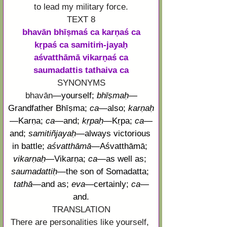
to lead my military force.
TEXT 8
bhavān bhīṣmaś ca karṇaś ca
kṛpaś ca samitiṁ-jayaḥ
aśvatthāmā vikarṇaś ca
saumadattis tathaiva ca
SYNONYMS
bhavān
—
yourself;
bhīṣmaḥ
—
Grandfather 
Bhīṣma
;
ca
—
also;
karṇaḥ
—
Karṇa
;
ca
—
and;
kṛpaḥ
—
Kṛpa
;
ca
—
and;
samitiñjayaḥ
—always victorious 
in battle;
aśvatthāmā
—
Aśvatthāmā
;
vikarṇaḥ
—
Vikarṇa;
ca
—
as well as;
saumadattiḥ
—
the son of Somadatta;
tathā
—
and as;
eva
—
certainly;
ca
—
and.
TRANSLATION
There are personalities like yourself,