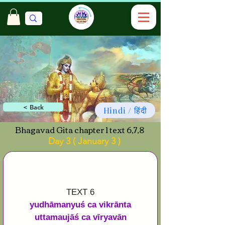
< Back
Hindi / हिंदी
Bhagavad Gita chapter 1 text 6,7,8
Day 3 ( January 3 )
TEXT 6
yudhāmanyuś ca vikrānta
uttamaujāś ca vīryavān