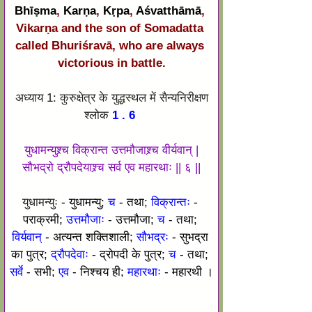
Bhīṣma
, 
Karṇa
, 
Kṛpa
, 
Aśvatthāmā
, 
Vikarṇa and the son of Somadatta 
called Bhuriśravā, who are always 
victorious in battle.
अध्याय 1: कुरुक्षेत्र के युद्धस्थल में सैन्यनिरीक्षण
श्लोक
 1 . 6 
युधामन्युश्र्च विक्रान्त उत्तमौजाश्र्च वीर्यवान् |
सौभद्रो द्रौपदेयाश्र्च सर्व एव महारथाः || ६ ||
युधामन्युः
 - युधामन्यु; 
च
 - तथा; 
विक्रान्तः
 - 
पराक्रमी; 
उत्तमौजाः
 - उत्तमौजा; 
च
 - तथा;
विर्यवान्
 - अत्यन्त शक्तिशाली; 
सौभद्रः
 - सुभद्रा 
का पुत्र; 
द्रौपदेवाः
 - द्रोपदी के पुत्र; 
च
 - तथा; 
सर्वे
 - सभी; 
एव
 - निश्चय ही; 
महारथाः
 - महारथी ।