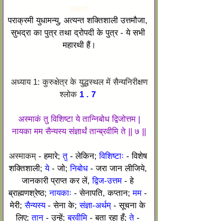
भावार्थ
पराक्रमी युधामन्यु, अत्यन्त शक्तिशाली उत्तमौजा, 
सुभद्रा का पुत्र तथा द्रोपदी के पुत्र - ये सभी 
महारथी हैं।
अध्याय 1: कुरुक्षेत्र के युद्धस्थल में सैन्यनिरीक्षण
श्लोक
 1 . 7 
अस्माकं तु विशिष्टा ये तान्निबोध द्विजोत्तम |
नायका मम सैन्यस्य संज्ञार्थं तान्ब्रवीमि ते || ७ ||
अस्माकम्
- हमारे; 
तु
 - लेकिन; 
विशिष्टाः
 - विशेष 
शक्तिशाली; 
ये
 - जो; 
निबोध 
- जरा जान लीजिये, 
जानकारी प्राप्त कर लें, 
द्विज-उत्तम
 - हे 
ब्राह्मणश्रेष्ठ;
 नायकाः
 - सेनापति, कप्तान; 
मम
 - 
मेरी; 
सैन्यस्य
 - सेना के; 
संज्ञा-अर्थम्
 - सूचना के 
लिए; 
तान्
 - उन्हें;
 ब्रवीमि 
- बता रहा हूँ; 
ते
 - 