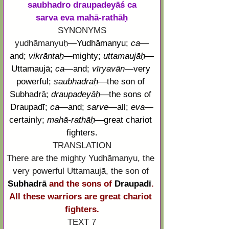
saubhadro draupadeyāś ca
sarva eva mahā-rathāḥ
SYNONYMS
yudhāmanyuḥ
—
Yudhāmanyu; 
ca
—
and; 
vikrāntaḥ
—
mighty; 
uttamaujāḥ
—
Uttamaujā; 
ca
—
and; 
vīryavān
—
very 
powerful; 
saubhadraḥ
—
the son of 
Subhadrā
; 
draupadeyāḥ
—
the sons of 
Draupadī
; 
ca
—
and; 
sarve
—
all; 
eva
—
certainly; 
mahā
-
rathāḥ
—
great chariot 
fighters.
TRANSLATION
There are the mighty Yudhāmanyu, the 
very powerful Uttamaujā, the son of
Subhadrā
 and the sons of 
Draupadī
. 
All these warriors are great chariot 
fighters.
TEXT 7