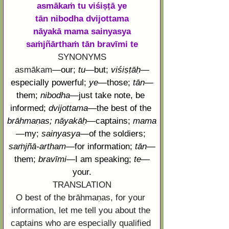
asmākaṁ tu viśiṣṭā ye
tān nibodha dvijottama
nāyakā mama sainyasya
saṁjñārthaṁ tān bravīmi te
SYNONYMS
asmākam
—
our; 
tu
—
but; 
viśiṣṭāḥ
—
especially powerful; 
ye
—
those; 
tān
—
them; 
nibodha
—
just take note, be 
informed; 
dvijottama
—
the best of the 
brāhmaṇas; 
nāyakāḥ
—
captains; 
mama
—
my; 
sainyasya
—
of the soldiers; 
saṁjñā
-
artham
—
for information; 
tān
—
them; 
bravīmi
—
I am speaking; 
te
—
your.
TRANSLATION
O best of the brāhmaṇas, for your 
information, let me tell you about the 
captains who are especially qualified 