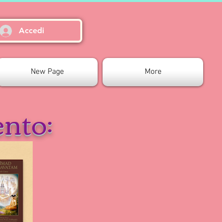
Accedi
New Page
More
ento: