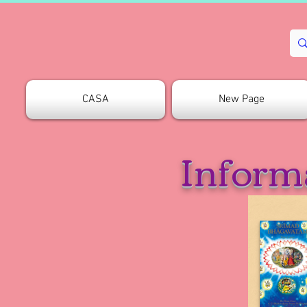
CASA
New Page
Inform