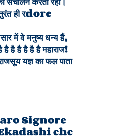
सका संचालन करता रहा।
े तुरंत ही रdore
ं वे मनुष्य धन्य हैं,
है है है है है है महाराज!
राजसूय यज्ञ का फल पाता
caro Signore
'Ekadashi che