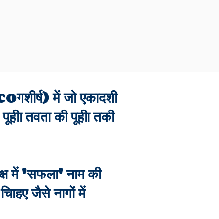
रscoगशीर्ष) में जो एकादशी
पूहीा तवता की पूहीा तकी
पक्ष में 'सफला' नाम की
हए जैसे नागों में