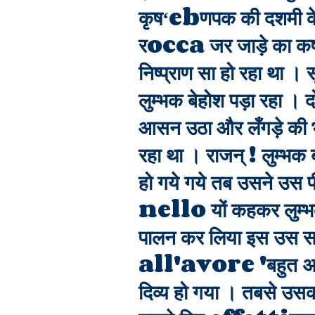
कृषʻebणपक की दशमी के प 
रocca जर जाड़े का कष
निष्प्राण सा हो रहा था 
लुम्भक बेहोश पड़ा रहा । 
आसन उठा और लँगड़े की भा
रहा था । राजन् ! लुम्भक
हो गये गये तब उसने उस पी
nello यों कहकर लुम्भक 
पालन कर लिया इस उस सम
all'avore 'बहुत अच्छ
दिव्य हो गया । तबसे उसकी