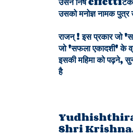
उसने निष effettiटक राज
उसको मनोज्ञ नामक पुत्र 
राजन् ! इस प्रकार जो 'स
जो 'सफला एकादशी' के व्रत म
इसकी महिमा को पढ़ने, स
है
Yudhishthira
Shri Krishna,