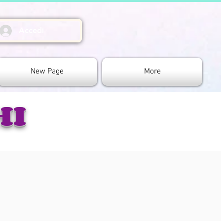
Accedi
New Page
More
HI