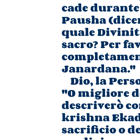
cade durante 
Pausha (dice
quale Divinit
sacro? Per fa
completament
Janardana."
Dio, la Pers
"O migliore de
descriverò co
krishna Ekad
sacrificio o 