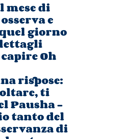
l mese di
osserva e
 quel giorno
dettagli
 capire Oh
na rispose:
oltare, ti
el Pausha -
o tanto del
osservanza di