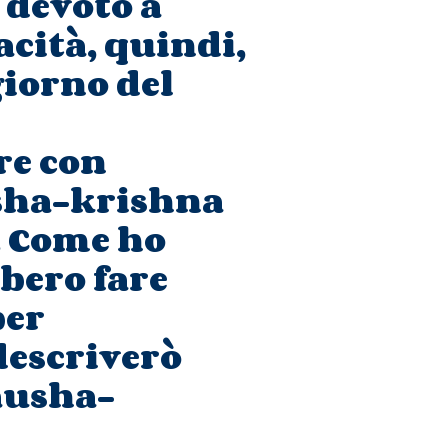
 devoto a
acità, quindi,
giorno del
re con
usha-krishna
. Come ho
bero fare
per
descriverò
Pausha-