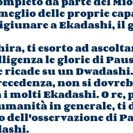
mpleto da parte del Mio
meglio delle proprie cap
igiunare a Ekadashi, il 
a, ti esorto ad ascolta
lligenza le glorie di Pa
e ricade su un Dwadashi
recedenza, non si dovreb
 i molti Ekadashi. O re, 
'umanità in generale, ti 
so dell'osservazione di 
ashi.