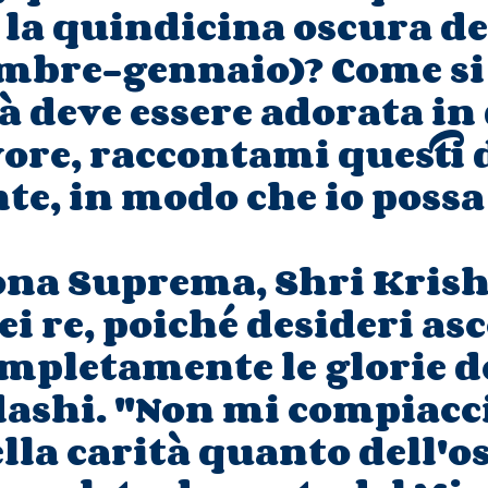
la quindicina oscura de
mbre-gennaio)? Come si 
à deve essere adorata in
vore, raccontami questi 
e, in modo che io possa
ona Suprema, Shri Krish
i re, poiché desideri asc
mpletamente le glorie d
ashi. "Non mi compiacci
della carità quanto dell'