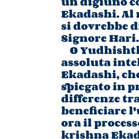
un digiuno co
Ekadashi. Al 
si dovrebbe d
Signore Hari.
O Yudhishthir
assoluta inte
Ekadashi, ch
spiegato in p
differenze tra
beneficiare l
ora il proces
krishna Ekad