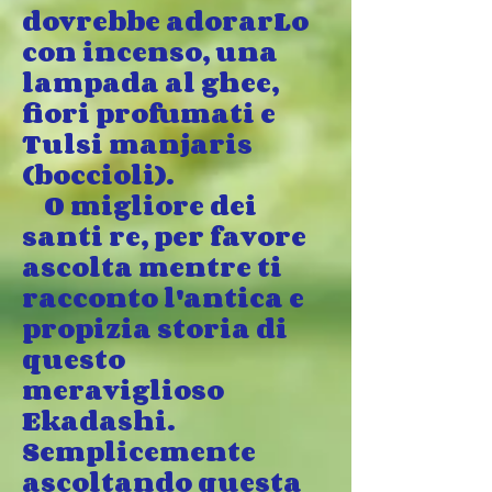
dovrebbe adorarLo
con incenso, una
lampada al ghee,
fiori profumati e
Tulsi manjaris
(boccioli).
O migliore dei
santi re, per favore
ascolta mentre ti
racconto l'antica e
propizia storia di
questo
meraviglioso
Ekadashi.
Semplicemente
ascoltando questa