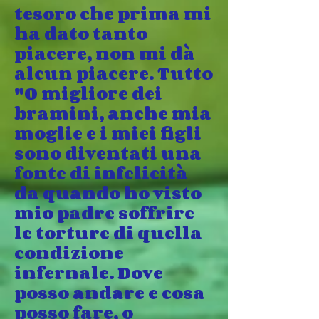
tesoro che prima mi
ha dato tanto
piacere, non mi dà
alcun piacere. Tutto
"O migliore dei
bramini, anche mia
moglie e i miei figli
sono diventati una
fonte di infelicità
da quando ho visto
mio padre soffrire
le torture di quella
condizione
infernale. Dove
posso andare e cosa
posso fare, o