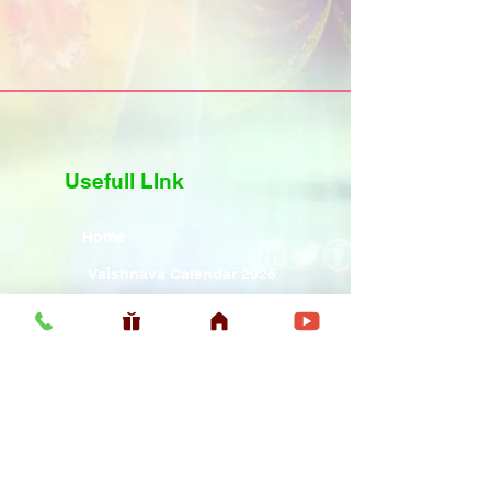
Usefull LInk
Home
Vaishnava Calendar 2026
Article
Article
Shop
Sri Chaitanya Messenger