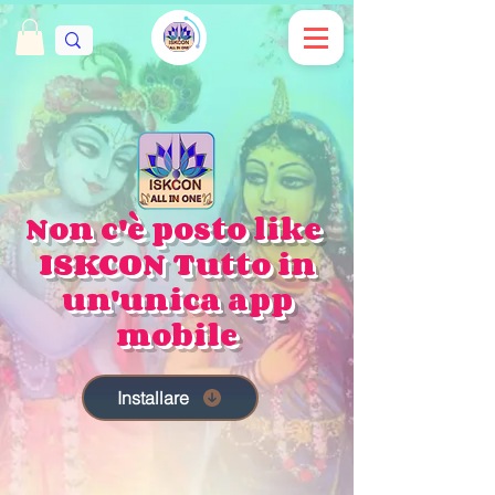
Non c'è posto like
ISKCON Tutto in
un'unica app
mobile
Installare