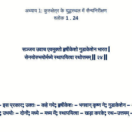
अध्याय 1: कुरुक्षेत्र के युद्धस्थल में सैन्यनिरीक्षण
श्लोक
 1 . 24
सञ्जय उवाच एवमुक्तो हृषीकेशो गुडाकेशेन भारत |
सेनयोरुभयोर्मध्ये स्थापयित्वा रथोत्तमम् || २४ ||
स प्रकार; उक्तः – कहे गये; हृषीकेशः – भगवान् कृष्ण ने; गुडाकेशेन – अर
; उभयोः – दोनों; मध्ये – मध्य में; स्थापयित्वा – खड़ा करके; रथ-उत्तमम्