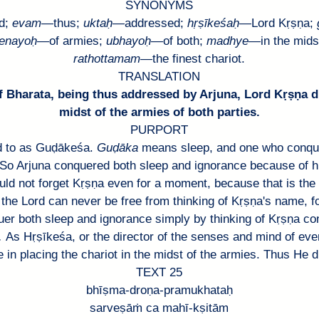
SYNONYMS
d; 
evam
—
thus; 
uktaḥ
—
addressed; 
hṛṣīkeśaḥ
—Lord 
Kṛṣṇa
; 
enayoḥ
—
of armies;
ubhayoḥ
—
of both; 
madhye
—
in the midst
rathottamam
—
the finest chariot.
TRANSLATION
f 
Bharata
, being thus addressed by 
Arjuna
, Lord 
Kṛṣṇa
 d
midst of the armies of both parties.
PURPORT
d to as 
Guḍākeśa
. 
Guḍāka 
means sleep, and one who conque
So 
Arjuna
 conquered both sleep and ignorance because of hi
uld not forget 
Kṛṣṇa
 even for a moment, because that is the 
 the Lord can never be free from thinking of Kṛṣṇa's name, f
er both sleep and ignorance simply by thinking of 
Kṛṣṇa
 co
. 
As 
Hṛṣīkeśa
, or the director of the senses and mind of every
 in placing the chariot in the midst of the armies. Thus He d
TEXT 25
bhīṣma-droṇa-pramukhataḥ
sarveṣāṁ ca mahī-kṣitām