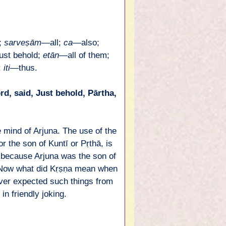
; 
sarveṣām
—
all; 
ca
—
also;
just behold; 
etān
—
all of them; 
 
iti
—
thus.
ord, said, Just behold, 
Pārtha
, 
 mind of 
Arjuna
. The use of the 
 or the son of 
Kuntī
 or 
Pṛthā
, is 
t because 
Arjuna
 was the son of 
Now what did 
Kṛṣṇa
 mean when 
ver expected such things from 
in friendly joking.