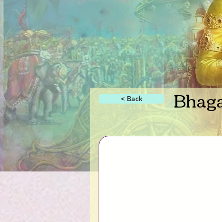
Bhagav
< Back