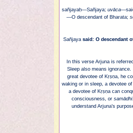
sañjayaḥ
—
Sañjaya
; 
uvāca
—
sai
—
O descendant of 
Bharata
; 
s
Sañjaya
 said: O descendant o
In this verse 
Arjuna
 is referre
Sleep also means ignorance. 
great devotee of 
Kṛṣṇa
, he co
waking or in sleep, a devotee of
a devotee of 
Kṛṣṇa
 can conqu
consciousness, or 
samādhi
understand Arjuna's purpose