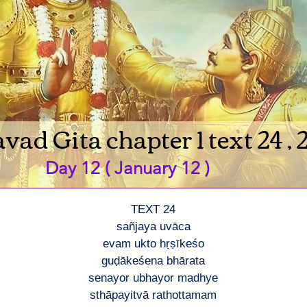
ad Gita chapter 1 text 24 , 
Day 12 ( January 12 )
TEXT 24
sañjaya uvāca
evam ukto hṛṣīkeśo
guḍākeśena bhārata
senayor ubhayor madhye
sthāpayitvā rathottamam