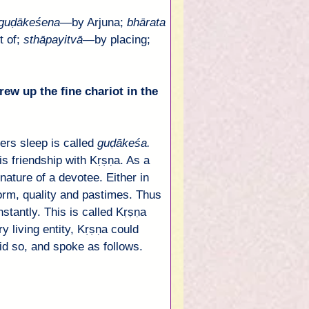
guḍākeśena
—
by 
Arjuna
; 
bhārata
 of; 
sthāpayitvā
—
by placing; 
rew up the fine chariot in the 
rs sleep is called 
guḍākeśa
. 
s friendship with 
Kṛṣṇa
. As a 
nature of a devotee. Either in 
orm, quality and pastimes. Thus 
nstantly. This is called 
Kṛṣṇa
 living entity, 
Kṛṣṇa
 could 
id so, and spoke as follows.