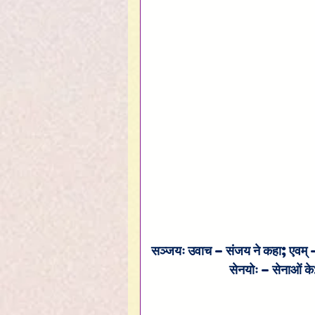
सञ्जयः उवाच – संजय ने कहा; एवम् – इ
सेनयोः – सेनाओं के