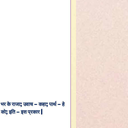
ार भर के राजा; उवाच – कहा; पार्थ – हे 
ों को; इति – इस प्रकार |