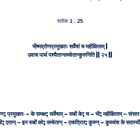
श्लोक
 1 . 25
भीष्मद्रोणप्रमुखतः सर्वेषां च महीक्षिताम् |
उवाच पार्थ पश्यैतान्समवेतान्कुरुनिति || २५ ||
रोण; प्रमुखतः – के समक्ष; सर्वेषाम् – सबों के; च – भी; महीक्षिताम् – संस
ेखो; एतान् – इन सबों को; सम्वेतान् – एकत्रित; कुरुन् – कुरुवंश के सदस्य