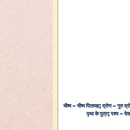
भीष्म – भीष्म पितामह; द्रोण – गुरु द्
पृथा के पुत्र; पश्य – द