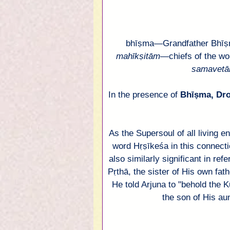
bhīṣma
—
Grandfather 
Bhī
mahīkṣitām
—
chiefs of the wor
samavetā
In the presence of
Bhīṣma
, 
Dr
As the Supersoul of all living en
word 
Hṛṣīkeśa
 in this connect
also similarly significant in refe
Pṛthā
, the sister of His own fath
He told 
Arjuna
 to "behold the K
the son of His aun