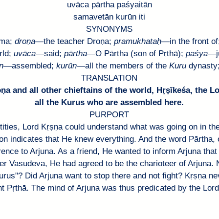
uvāca pārtha paśyaitān
samavetān kurūn iti
SYNONYMS
ṣma
; 
droṇa
—
the teacher 
Droṇa
;
pramukhataḥ
—
in the front of
ld; 
uvāca
—
said; 
pārtha
—
O 
Pārtha
 (son of 
Pṛthā
); 
paśya
—
n
—
assembled; 
kurūn
—
all the members of the 
Kuru
dynasty;
TRANSLATION
oṇa
 and all other chieftains of the world, 
Hṛṣīkeśa
, the L
all the Kurus who are assembled here.
PURPORT
tities, Lord 
Kṛṣṇa
 could understand what was going on in the
ion indicates that He knew everything. And the word 
Pārtha
,
rence to 
Arjuna
. As a friend, He wanted to inform 
Arjuna
 tha
er 
Vasudeva
, He had agreed to be the charioteer of 
Arjuna
. 
urus"? Did 
Arjuna
 want to stop there and not fight? 
Kṛṣṇa
 ne
t 
Pṛthā
. The mind of 
Arjuna
 was thus predicated by the Lord 